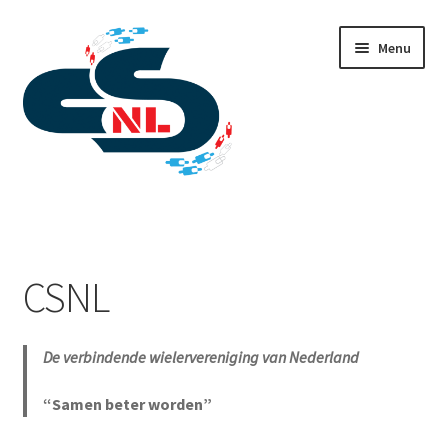
Skip
Skip
Menu
to
to
navigation
content
Home
Flyer
CSNL
De verbindende wielervereniging van Nederland
“Samen beter worden”